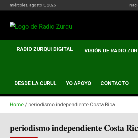
Skip
miércoles, agosto 5, 2026
Naci
to
content
Un Faro Para La Democracia
Radio Zurqui
RADIO ZURQUI DIGITAL
VISIÓN DE RADIO ZUR
DESDE LA CURUL
YO APOYO
CONTACTO
Home
periodismo independiente Costa Rica
periodismo independiente Costa Ri