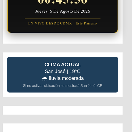
Jueves, 6 De Agosto De 2026
EN VIVO DESDE CDMX · Este Paisano
CLIMA ACTUAL
San José | 19°C
🌧️ lluvia moderada
Si no activas ubicación se mostrará San José, CR