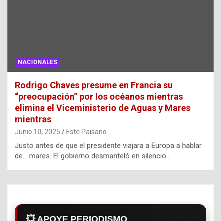
NACIONALES
Rodrigo Chaves presume en Francia su
“preocupación” por los océanos mientras
elimina el Viceministerio de Aguas y Mares
mientras
Junio 10, 2025
Este Paisano
Justo antes de que el presidente viajara a Europa a hablar
de… mares. El gobierno desmanteló en silencio…
💥 APOYE PERIODISMO