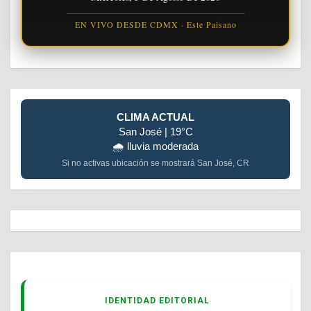
EN VIVO DESDE CDMX · Este Paisano
CLIMA ACTUAL
San José | 19°C
🌧️ lluvia moderada
Si no activas ubicación se mostrará San José, CR
IDENTIDAD EDITORIAL