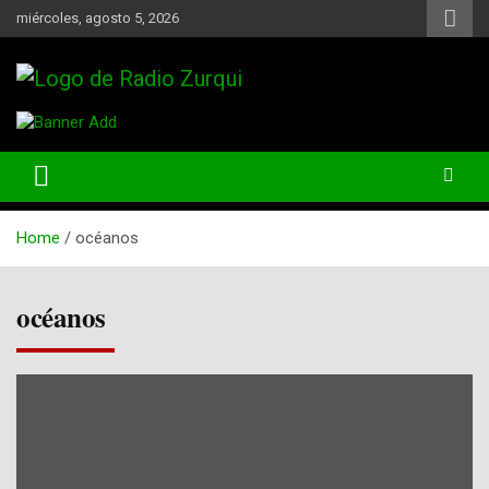
Skip
miércoles, agosto 5, 2026
to
content
Un Faro Para La Democracia
Radio Zurqui
Home
océanos
océanos