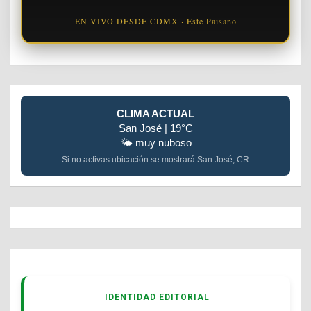
EN VIVO DESDE CDMX · Este Paisano
CLIMA ACTUAL
San José | 19°C
🌤️ muy nuboso
Si no activas ubicación se mostrará San José, CR
IDENTIDAD EDITORIAL