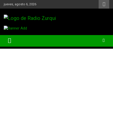
Skip
jueves, agosto 6, 2026
to
content
Un Faro Para La Democracia
Radio Zurqui