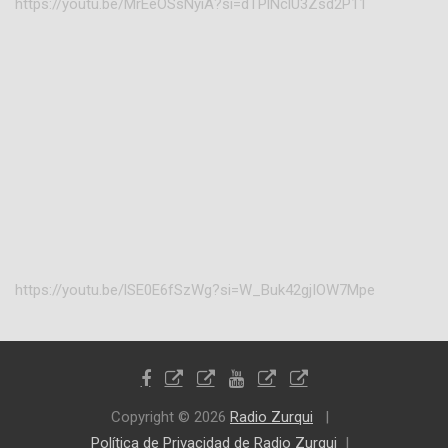
https://youtu.be/MrEeOSsNyiA?si=dTPlNclU3Zsd2P11
https://youtu.be/lSE0E6fSzWg?si=W_Buk42gjIOW7Mpe
Copyright © 2026
Radio Zurqui
Política de Privacidad de Radio Zurqui