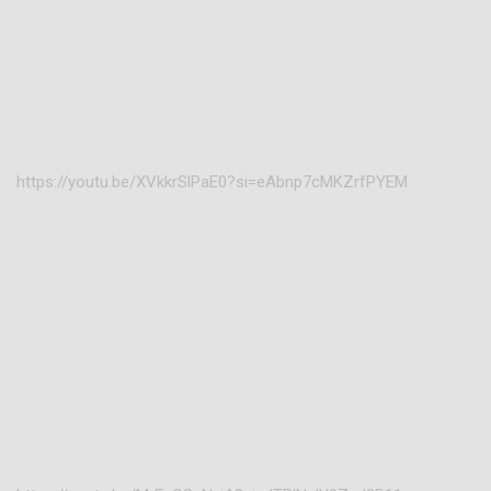
https://youtu.be/XVkkrSlPaE0?si=eAbnp7cMKZrfPYEM