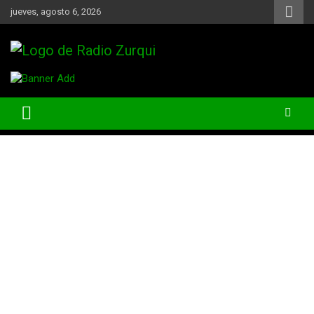
Skip
jueves, agosto 6, 2026
to
content
Un Faro Para La Democracia
Radio Zurqui