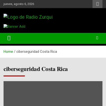
Skip
jueves, agosto 6, 2026
to
content
Un Faro Para La Democracia
Radio Zurqui
Home
ciberseguridad Costa Rica
ciberseguridad Costa Rica