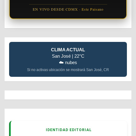
EN VIVO DESDE CDMX · Este Paisano
CLIMA ACTUAL
San José | 22°C
☁️ nubes
Si no activas ubicación se mostrará San José, CR
IDENTIDAD EDITORIAL