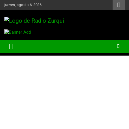
Skip
jueves, agosto 6, 2026
to
content
Un Faro Para La Democracia
Radio Zurqui