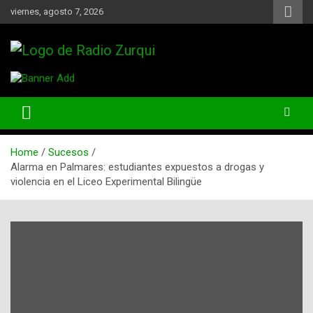
Skip
viernes, agosto 7, 2026
to
content
Un Faro Para La Democracia
Radio Zurqui
Home
Sucesos
Alarma en Palmares: estudiantes expuestos a drogas y
violencia en el Liceo Experimental Bilingüe