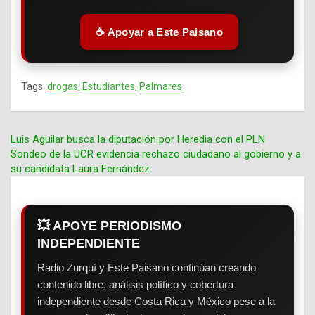
☕ Apoyar a Este Paisano
Tags:
drogas
,
Estudiantes
,
Palmares
Luis Aguilar busca la diputación por Heredia con el PLN
Sondeo de la UCR evidencia rechazo ciudadano al gobierno y a
Navegación
su candidata Laura Fernández
de
entradas
💥 APOYE PERIODISMO
INDEPENDIENTE
Radio Zurquí y Este Paisano continúan creando
contenido libre, análisis político y cobertura
independiente desde Costa Rica y México pese a la