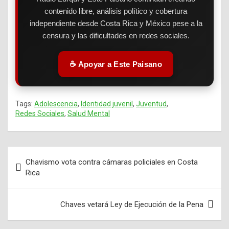
contenido libre, análisis político y cobertura
independiente desde Costa Rica y México pese a la
censura y las dificultades en redes sociales.
☕ Apoyar a Este Paisano
Tags:
Adolescencia
,
Identidad juvenil
,
Juventud
,
Redes Sociales
,
Salud Mental
Chavismo vota contra cámaras policiales en Costa
Navegación
Rica
de
entradas
Chaves vetará Ley de Ejecución de la Pena