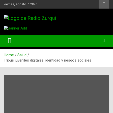
Skip
viernes, agosto 7, 2026
to
content
Un Faro Para La Democracia
Radio Zurqui
Home
Salud
Tribus juveniles digitales: identidad y riesgos sociales