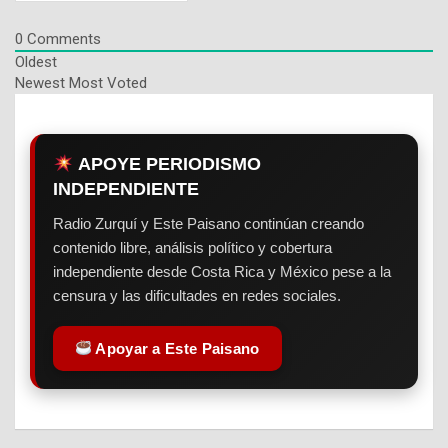
0
Comments
Oldest
Newest
Most Voted
APOYE PERIODISMO
INDEPENDIENTE
Radio Zurquí y Este Paisano continúan creando
contenido libre, análisis político y cobertura
independiente desde Costa Rica y México pese a la
censura y las dificultades en redes sociales.
Apoyar a Este Paisano