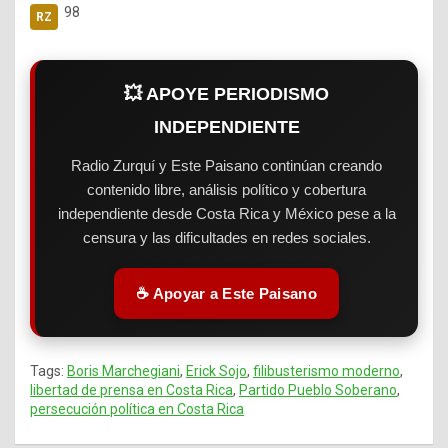
98
💥 APOYE PERIODISMO
INDEPENDIENTE
Radio Zurquí y Este Paisano continúan creando
contenido libre, análisis político y cobertura
independiente desde Costa Rica y México pese a la
censura y las dificultades en redes sociales.
☕ Apoyar a Este Paisano
Tags:
Boris Marchegiani
,
Erick Sojo
,
filibusterismo moderno
,
libertad de prensa en Costa Rica
,
Partido Pueblo Soberano
,
persecución política en Costa Rica