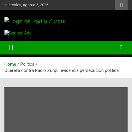
Skip
miércoles, agosto 5, 2026
to
content
Un Faro Para La Democracia
Radio Zurqui
Home
Política
Querella contra Radio Zurqui evidencia persecución política