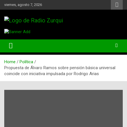
Skip
viernes, agosto 7, 2026
to
content
Un Faro Para La Democracia
Radio Zurqui
Home
Política
Propuesta de Álvaro Ramos sobre pensión básica universal
coincide con iniciativa impulsada por Rodrigo Arias