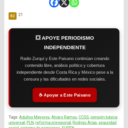
21
💥 APOYE PERIODISMO
INDEPENDIENTE
Radio Zurquí y Este Paisano continúan creando
contenido libre, análisis político y cobertura
independiente desde Costa Rica y México pese a la
censura y las dificultades en redes sociales.
☕ Apoyar a Este Paisano
Tags:
Adultos Mayores
,
Alvaro Ramos
,
CCSS
,
pensión básica
universal
,
PLN
,
reforma previsional
,
Rodrigo Arias
,
seguridad
social
,
sistema de pensiones
,
SUPEN