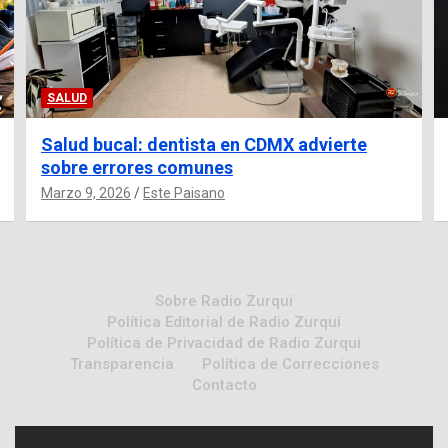
SALUD
Salud bucal: dentista en CDMX advierte
sobre errores comunes
Marzo 9, 2026
Este Paisano
Sobre Radio Zurqui
Política Editorial de Radio Zurquí
Política de Privacidad de Radio Zurqui
Transparencia
Política de Correcciones
Contacto