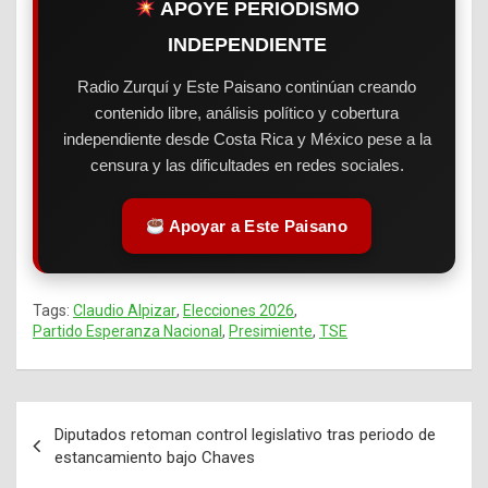
APOYE PERIODISMO
INDEPENDIENTE
Radio Zurquí y Este Paisano continúan creando
contenido libre, análisis político y cobertura
independiente desde Costa Rica y México pese a la
censura y las dificultades en redes sociales.
Apoyar a Este Paisano
Tags:
Claudio Alpizar
,
Elecciones 2026
,
Partido Esperanza Nacional
,
Presimiente
,
TSE
Diputados retoman control legislativo tras periodo de
Navegación
estancamiento bajo Chaves