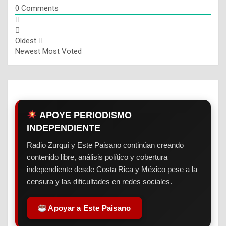
0
Comments
Oldest
Newest
Most Voted
APOYE PERIODISMO
INDEPENDIENTE
Radio Zurquí y Este Paisano continúan creando
contenido libre, análisis político y cobertura
independiente desde Costa Rica y México pese a la
censura y las dificultades en redes sociales.
Apoyar a Este Paisano