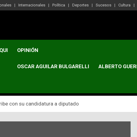
onales
Internacionales
Política
Deportes
Sucesos
Cultura
QUI
OPINIÓN
OSCAR AGUILAR BULGARELLI
ALBERTO GUER
ribe con su candidatura a diputado