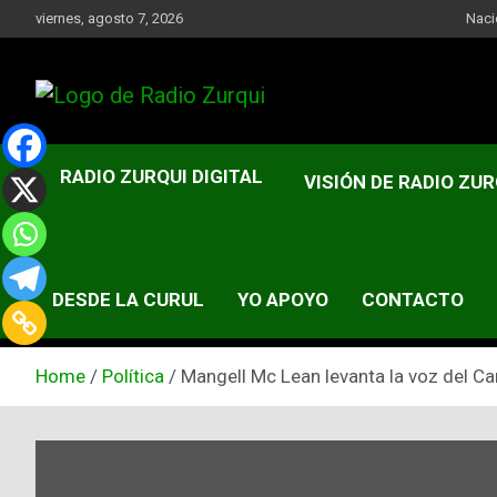
Skip
viernes, agosto 7, 2026
Naci
to
content
Un Faro Para La Democracia
Radio Zurqui
RADIO ZURQUI DIGITAL
VISIÓN DE RADIO ZUR
DESDE LA CURUL
YO APOYO
CONTACTO
Home
Política
Mangell Mc Lean levanta la voz del Ca