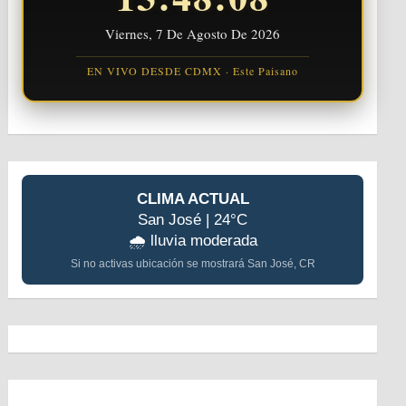
Viernes, 7 De Agosto De 2026
EN VIVO DESDE CDMX · Este Paisano
CLIMA ACTUAL
San José | 24°C
🌧️ lluvia moderada
Si no activas ubicación se mostrará San José, CR