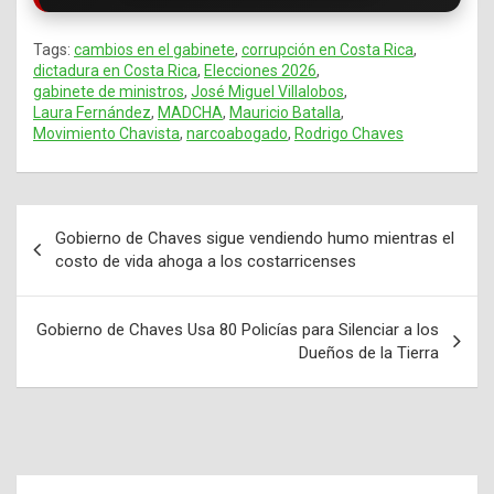
Tags:
cambios en el gabinete
,
corrupción en Costa Rica
,
dictadura en Costa Rica
,
Elecciones 2026
,
gabinete de ministros
,
José Miguel Villalobos
,
Laura Fernández
,
MADCHA
,
Mauricio Batalla
,
Movimiento Chavista
,
narcoabogado
,
Rodrigo Chaves
Gobierno de Chaves sigue vendiendo humo mientras el
Navegación
costo de vida ahoga a los costarricenses
de
entradas
Gobierno de Chaves Usa 80 Policías para Silenciar a los
Dueños de la Tierra