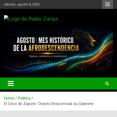
Skip
sábado, agosto 8, 2026
to
content
Un Faro Para La Democracia
Radio Zurqui
Home
Política
El Circo de Zapote: Chaves Reacomoda su Gabinete