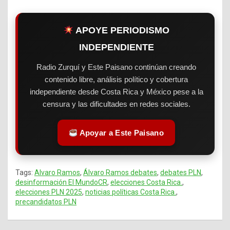
APOYE PERIODISMO
INDEPENDIENTE
Radio Zurquí y Este Paisano continúan creando
contenido libre, análisis político y cobertura
independiente desde Costa Rica y México pese a la
censura y las dificultades en redes sociales.
Apoyar a Este Paisano
Tags:
Alvaro Ramos
,
Álvaro Ramos debates
,
debates PLN
,
desinformación El MundoCR
,
elecciones Costa Rica.
,
elecciones PLN 2025
,
noticias políticas Costa Rica.
,
precandidatos PLN