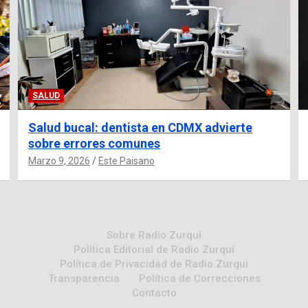
SALUD
Salud bucal: dentista en CDMX advierte
sobre errores comunes
Marzo 9, 2026
Este Paisano
Sobre Radio Zurqui
Política Editorial de Radio Zurquí
Política de Privacidad de Radio Zurqui
Transparencia
Política de Correcciones
Contacto