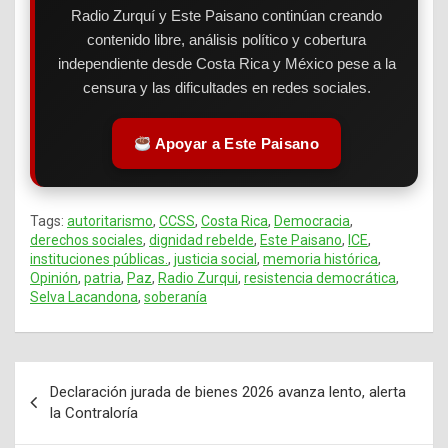
Radio Zurquí y Este Paisano continúan creando
contenido libre, análisis político y cobertura
independiente desde Costa Rica y México pese a la
censura y las dificultades en redes sociales.
Apoyar a Este Paisano
Tags:
autoritarismo
,
CCSS
,
Costa Rica
,
Democracia
,
derechos sociales
,
dignidad rebelde
,
Este Paisano
,
ICE
,
instituciones públicas.
,
justicia social
,
memoria histórica
,
Opinión
,
patria
,
Paz
,
Radio Zurqui
,
resistencia democrática
,
Selva Lacandona
,
soberanía
Declaración jurada de bienes 2026 avanza lento, alerta
Navegación
la Contraloría
de