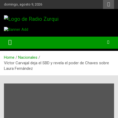
Skip
domingo, agosto 9, 2026
to
content
Un Faro Para La Democracia
Radio Zurqui
Home
Nacionales
Víctor Carvajal deja el SBD y revela el poder de Chaves sobre
Laura Fernández