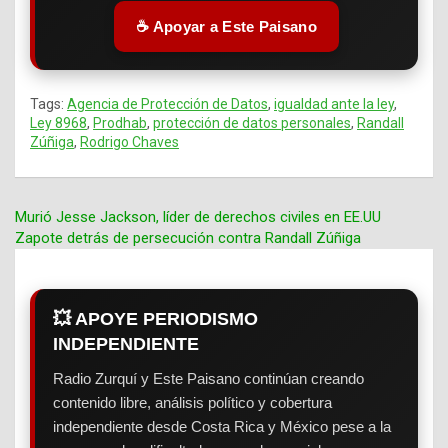
☕ Apoyar a Este Paisano
Tags:
Agencia de Protección de Datos
,
igualdad ante la ley
,
Ley 8968
,
Prodhab
,
protección de datos personales
,
Randall
Zúñiga
,
Rodrigo Chaves
Murió Jesse Jackson, líder de derechos civiles en EE.UU
Zapote detrás de persecución contra Randall Zúñiga
Navegación
de
entradas
💥 APOYE PERIODISMO
INDEPENDIENTE
Radio Zurquí y Este Paisano continúan creando
contenido libre, análisis político y cobertura
independiente desde Costa Rica y México pese a la