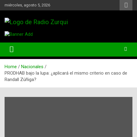
Skip
miércoles, agosto 5, 2026
to
content
Un Faro Para La Democracia
Radio Zurqui
Home
Nacionales
PRODHAB bajo la lupa: ¿aplicará el mismo criterio en caso de
Randall Zúñiga?