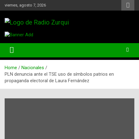
Skip
viernes, agosto 7, 2026
to
content
Un Faro Para La Democracia
Radio Zurqui
Home
Nacionales
PLN denuncia ante el TSE uso de símbolos patrios en
propaganda electoral de Laura Fernández