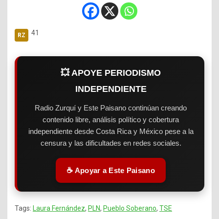
41
💥 APOYE PERIODISMO
INDEPENDIENTE
Radio Zurquí y Este Paisano continúan creando
contenido libre, análisis político y cobertura
independiente desde Costa Rica y México pese a la
censura y las dificultades en redes sociales.
☕ Apoyar a Este Paisano
Tags:
Laura Fernández
,
PLN
,
Pueblo Soberano
,
TSE