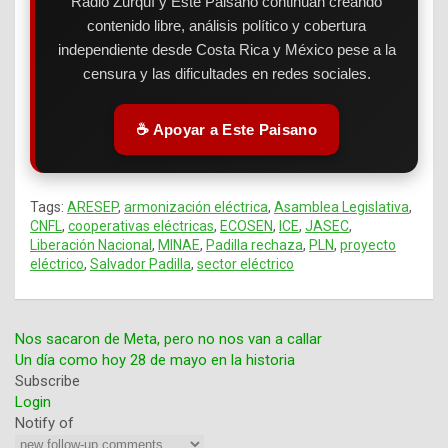
Radio Zurquí y Este Paisano continúan creando
contenido libre, análisis político y cobertura
independiente desde Costa Rica y México pese a la
censura y las dificultades en redes sociales.
☕ Apoyar a Este Paisano
Tags:
ARESEP
,
armonización eléctrica
,
Asamblea Legislativa
,
CNFL
,
cooperativas eléctricas
,
ECOSEN
,
ICE
,
JASEC
,
Liberación Nacional
,
MINAE
,
Padilla rechaza
,
PLN
,
proyecto
eléctrico
,
Salvador Padilla
,
sector eléctrico
Nos sacaron de Meta, pero no nos van a callar
Un día como hoy 28 de mayo en la historia
Navegación
Subscribe
Login
de
Notify of
entradas