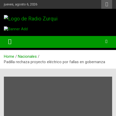
Skip
jueves, agosto 6, 2026
to
content
Un Faro Para La Democracia
Radio Zurqui
Home
Nacionales
Padilla rechaza proyecto eléctrico por fallas en gobernanza