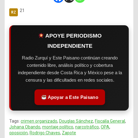
21
APOYE PERIODISMO
INDEPENDIENTE
Radio Zurquí y Este Paisano continúan creando
contenido libre, análisis político y cobertura
independiente desde Costa Rica y México pese a la
censura y las dificultades en redes sociales.
Apoyar a Este Paisano
Tags:
crimen organizado
,
Douglas Sánchez
,
Fiscalía General
,
Johana Obando
,
montaje político
,
narcotráfico
,
OPA
,
oposición
,
Rodrigo Chaves
,
Zapote