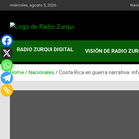
Skip
miércoles, agosto 5, 2026
Naci
to
content
Un Faro Para La Democracia
Radio Zurqui
RADIO ZURQUI DIGITAL
VISIÓN DE RADIO ZUR
Home
Nacionales
Costa Rica en guerra narrativa: inf