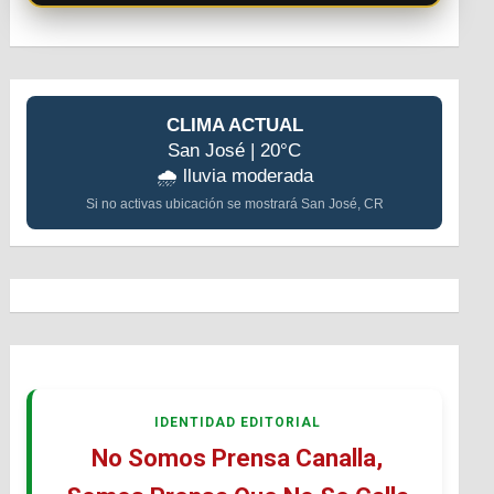
CLIMA ACTUAL
San José | 20°C
🌧️ lluvia moderada
Si no activas ubicación se mostrará San José, CR
IDENTIDAD EDITORIAL
No Somos Prensa Canalla,