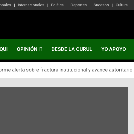
onales
Internacionales
Política
Deportes
Sucesos
Cultura
QUI
OPINIÓN
DESDE LA CURUL
YO APOYO
orme alerta sobre fractura institucional y avance autoritario