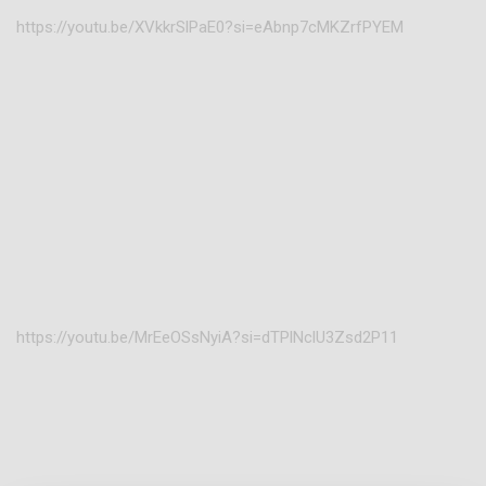
https://youtu.be/XVkkrSlPaE0?si=eAbnp7cMKZrfPYEM
https://youtu.be/MrEeOSsNyiA?si=dTPlNclU3Zsd2P11