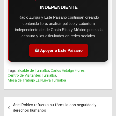
INDEPENDIENTE
Radio Zurquí y Este Paisano continúan creando
contenido libre, análisis político y cobertura
independiente desde Costa Rica y México pese a la
censura y las dificultades en redes sociales.
Apoyar a Este Paisano
Tags:
alcalde de Turrialba
,
Carlos Hidalgo Flores
,
Centro de Visitantes Turrialba
,
Mesa de Trabajo La Nueva Turrialba
Ariel Robles refuerza su fórmula con seguridad y
Navegación
derechos humanos