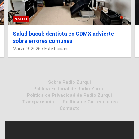
SALUD
Salud bucal: dentista en CDMX advierte
sobre errores comunes
Marzo 9, 2026
Este Paisano
Sobre Radio Zurqui
Política Editorial de Radio Zurquí
Política de Privacidad de Radio Zurqui
Transparencia
Política de Correcciones
Contacto