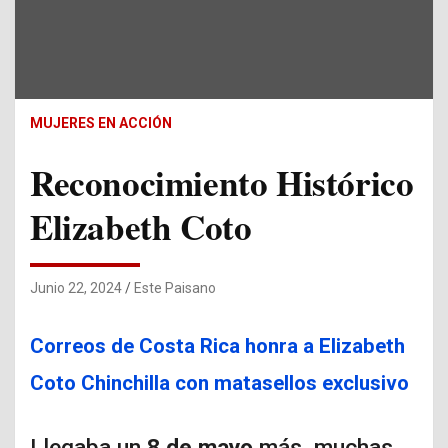
MUJERES EN ACCIÓN
Reconocimiento Histórico
Elizabeth Coto
Junio 22, 2024
Este Paisano
Correos de Costa Rica honra a Elizabeth
Coto Chinchilla con matasellos exclusivo
Llegaba un
8 de mayo
más, muchas