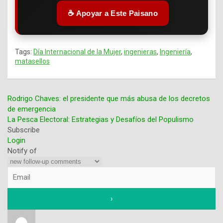
☕ Apoyar a Este Paisano
Tags:
Día Internacional de la Mujer
,
ingenieras
,
Ingeniería
,
matasellos
Rodrigo Chaves: el presidente que más abusa de los decretos
de emergencia
Navegación
La Pesca Electoral: Estrategias y Desafíos del Populismo
Subscribe
de
Login
entradas
Notify of