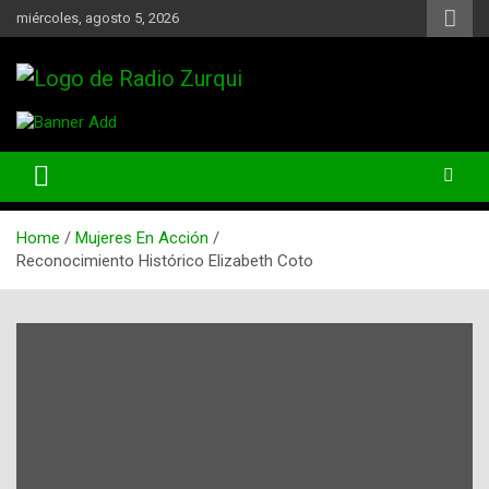
Skip
miércoles, agosto 5, 2026
to
content
Un Faro Para La Democracia
Radio Zurqui
Home
Mujeres En Acción
Reconocimiento Histórico Elizabeth Coto