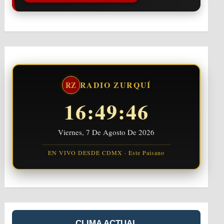
RADIO ZURQUÍ
RZ
16:49:47
Viernes, 7 De Agosto De 2026
EN VIVO DESDE CDMX · Este Paisano
CLIMA ACTUAL