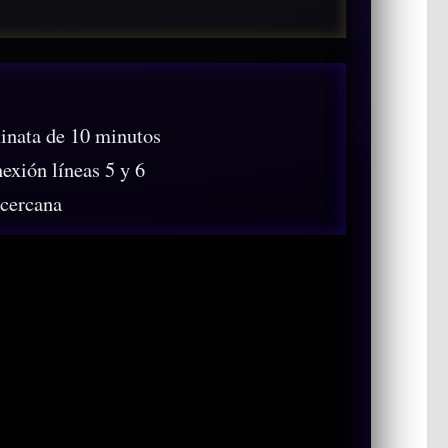
nata de 10 minutos
xión líneas 5 y 6
cercana