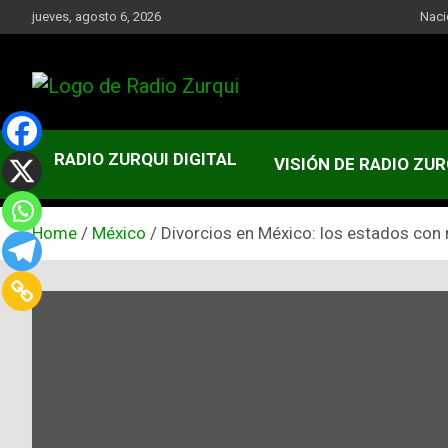
Skip
jueves, agosto 6, 2026
Naci
to
content
Un Faro Para La Democracia
Radio Zurqui
RADIO ZURQUI DIGITAL
VISIÓN DE RADIO ZUR
Home
México
Divorcios en México: los estados co