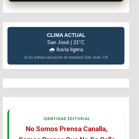
CLIMA ACTUAL
San José | 21°C
🌧️ lluvia ligera
Si no activas ubicación se mostrará San José, CR
IDENTIDAD EDITORIAL
No Somos Prensa Canalla,