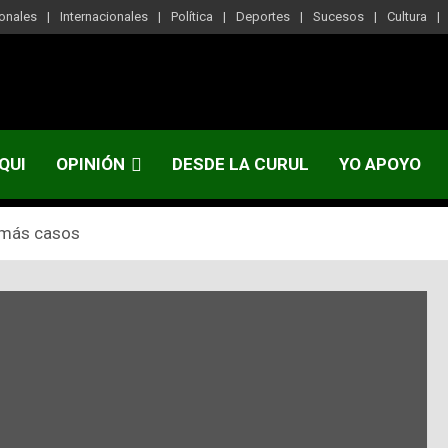
onales
Internacionales
Política
Deportes
Sucesos
Cultura
QUI
OPINIÓN
DESDE LA CURUL
YO APOYO
n más casos