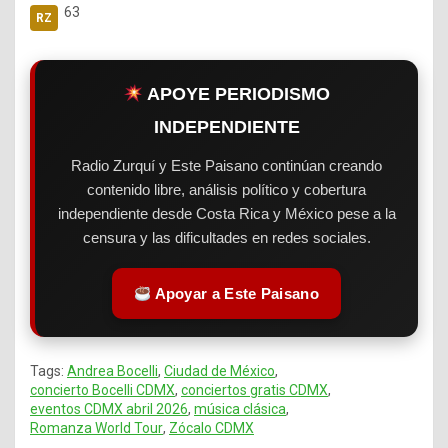
63
APOYE PERIODISMO
INDEPENDIENTE
Radio Zurquí y Este Paisano continúan creando
contenido libre, análisis político y cobertura
independiente desde Costa Rica y México pese a la
censura y las dificultades en redes sociales.
Apoyar a Este Paisano
Tags:
Andrea Bocelli
,
Ciudad de México
,
concierto Bocelli CDMX
,
conciertos gratis CDMX
,
eventos CDMX abril 2026
,
música clásica
,
Romanza World Tour
,
Zócalo CDMX