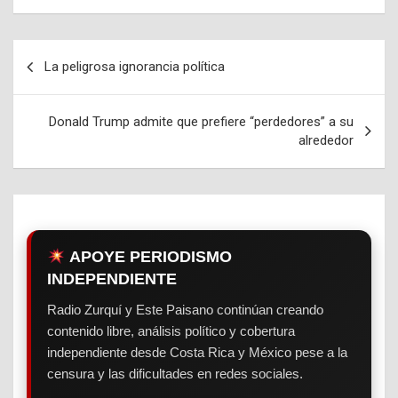
La peligrosa ignorancia política
Navegación
de
Donald Trump admite que prefiere “perdedores” a su
entradas
alrededor
APOYE PERIODISMO
INDEPENDIENTE
Radio Zurquí y Este Paisano continúan creando
contenido libre, análisis político y cobertura
independiente desde Costa Rica y México pese a la
censura y las dificultades en redes sociales.