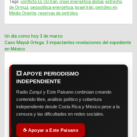
Tags:
conflicto EE UU Irán
,
crisis energética global
,
estrecho
de Ormuz
,
geopolítica energética
,
Israel Irán
,
petróleo en
Medio Oriente
,
reservas de petróleo
Un día como hoy 3 de marzo
Caso Mayuli Ortega: 3 impactantes revelaciones del expediente
Navegación
en México
de
entradas
💥 APOYE PERIODISMO
INDEPENDIENTE
Radio Zurquí y Este Paisano continúan creando
contenido libre, análisis político y cobertura
independiente desde Costa Rica y México pese a la
censura y las dificultades en redes sociales.
☕ Apoyar a Este Paisano