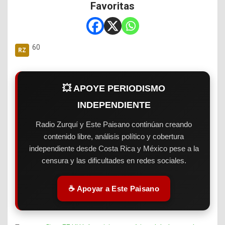
Favoritas
60
💥 APOYE PERIODISMO
INDEPENDIENTE
Radio Zurquí y Este Paisano continúan creando
contenido libre, análisis político y cobertura
independiente desde Costa Rica y México pese a la
censura y las dificultades en redes sociales.
☕ Apoyar a Este Paisano