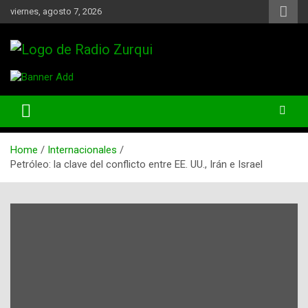
Skip
viernes, agosto 7, 2026
to
content
Un Faro Para La Democracia
Radio Zurqui
Home
Internacionales
Petróleo: la clave del conflicto entre EE. UU., Irán e Israel