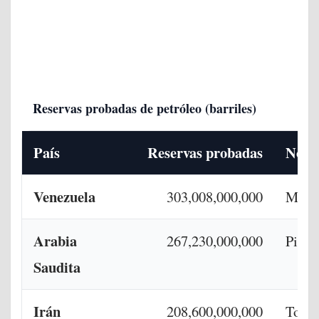
Reservas probadas de petróleo (barriles)
País
Reservas probadas
Nota 
Venezuela
303,008,000,000
Mayor
Arabia
267,230,000,000
Pilar
Saudita
Irán
208,600,000,000
Top 3