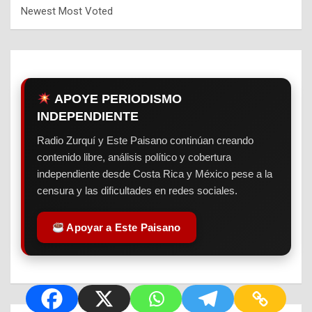
Newest
Most Voted
APOYE PERIODISMO
INDEPENDIENTE
Radio Zurquí y Este Paisano continúan creando
contenido libre, análisis político y cobertura
independiente desde Costa Rica y México pese a la
censura y las dificultades en redes sociales.
Apoyar a Este Paisano