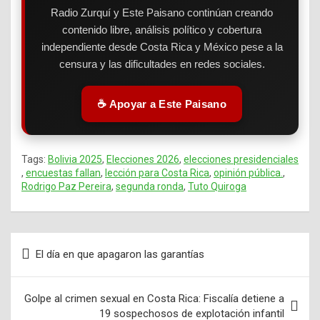
Radio Zurquí y Este Paisano continúan creando
contenido libre, análisis político y cobertura
independiente desde Costa Rica y México pese a la
censura y las dificultades en redes sociales.
☕ Apoyar a Este Paisano
Tags:
Bolivia 2025
,
Elecciones 2026
,
elecciones presidenciales
,
encuestas fallan
,
lección para Costa Rica
,
opinión pública.
,
Rodrigo Paz Pereira
,
segunda ronda
,
Tuto Quiroga
El día en que apagaron las garantías
Navegación
de
Golpe al crimen sexual en Costa Rica: Fiscalía detiene a
entradas
19 sospechosos de explotación infantil