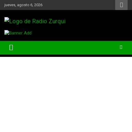
Skip
jueves, agosto 6, 2026
to
content
Un Faro Para La Democracia
Radio Zurqui