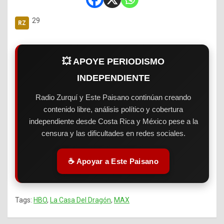
29
💥 APOYE PERIODISMO
INDEPENDIENTE
Radio Zurquí y Este Paisano continúan creando
contenido libre, análisis político y cobertura
independiente desde Costa Rica y México pese a la
censura y las dificultades en redes sociales.
☕ Apoyar a Este Paisano
Tags:
HBO
,
La Casa Del Dragón
,
MAX