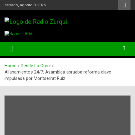
Skip
sábado, agosto 8, 2026
to
content
Un Faro Para La Democracia
Radio Zurqui
Home
Desde La Curul
Allanamientos 24/7: Asamblea aprueba reforma clave
impulsada por Montserrat Ruiz