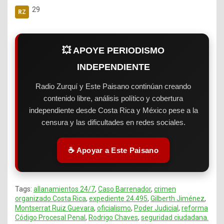
29
💥 APOYE PERIODISMO
INDEPENDIENTE
Radio Zurquí y Este Paisano continúan creando
contenido libre, análisis político y cobertura
independiente desde Costa Rica y México pese a la
censura y las dificultades en redes sociales.
☕ Apoyar a Este Paisano
Tags:
allanamientos 24/7
,
Caso Barrenador
,
crimen
organizado Costa Rica
,
expediente 24.495
,
Gilberth Jiménez
,
Montserrat Ruiz Guevara
,
oficialismo
,
Poder Judicial
,
reforma
Código Procesal Penal
,
Rodrigo Chaves
,
seguridad ciudadana.