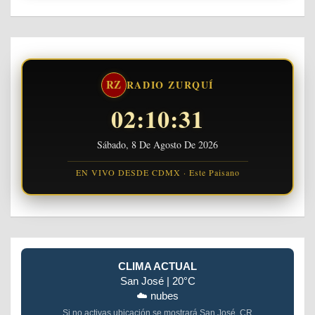
RZ
RADIO ZURQUÍ
02:10:32
Sábado, 8 De Agosto De 2026
EN VIVO DESDE CDMX · Este Paisano
CLIMA ACTUAL
San José | 20°C
☁️ nubes
Si no activas ubicación se mostrará San José, CR