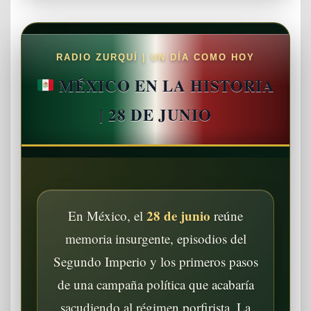
RADIO ZURQUÍ | UN DÍA COMO HOY
MÉXICO EN LA HISTORIA
| 28 DE JUNIO
28 de junio
En México, el
reúne
memoria insurgente, episodios del
Segundo Imperio y los primeros pasos
de una campaña política que acabaría
sacudiendo al régimen porfirista. La