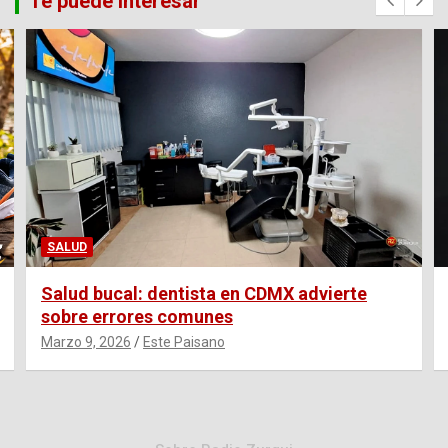
Te puede interesar
SALUD
Salud bucal: dentista en CDMX advierte
sobre errores comunes
Marzo 9, 2026
Este Paisano