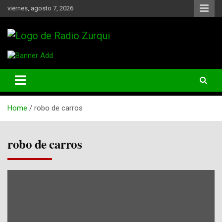
Skip
viernes, agosto 7, 2026
to
content
Un Faro Para La Democracia
Radio Zurqui
Home
robo de carros
robo de carros