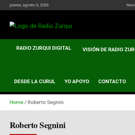
Skip
jueves, agosto 6, 2026
Naci
to
content
Un Faro Para La Democracia
Radio Zurqui
RADIO ZURQUI DIGITAL
VISIÓN DE RADIO ZUR
DESDE LA CURUL
YO APOYO
CONTACTO
Home
Roberto Segnini
Roberto Segnini