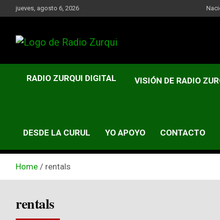
Skip
jueves, agosto 6, 2026
Naci
to
content
Un Faro Para La Democracia
Radio Zurqui
RADIO ZURQUI DIGITAL
VISIÓN DE RADIO ZUR
DESDE LA CURUL
YO APOYO
CONTACTO
Home
rentals
rentals