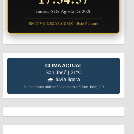
Jueves, 6 De Agosto De 2026
EN VIVO DESDE CDMX · Este Paisano
CLIMA ACTUAL
San José | 21°C
🌧️ lluvia ligera
Si no activas ubicación se mostrará San José, CR