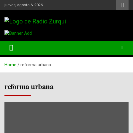
Skip
jueves, agosto 6, 2026
to
content
Un Faro Para La Democracia
Radio Zurqui
Home
reforma urbana
reforma urbana