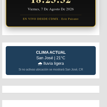
Viernes, 7 De Agosto De 2026
EN VIVO DESDE CDMX · Este Paisano
CLIMA ACTUAL
San José | 21°C
🌧️ lluvia ligera
Si no activas ubicación se mostrará San José, CR