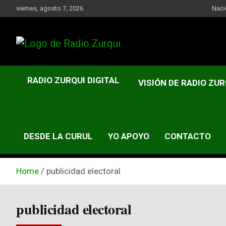
Skip
viernes, agosto 7, 2026
Naci
to
content
Un Faro Para La Democracia
Radio Zurqui
RADIO ZURQUI DIGITAL
VISIÓN DE RADIO ZUR
DESDE LA CURUL
YO APOYO
CONTACTO
Home
publicidad electoral
publicidad electoral