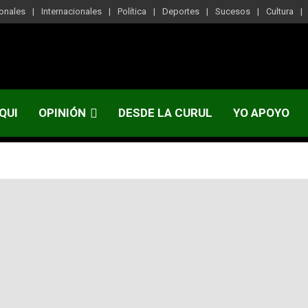
onales
Internacionales
Política
Deportes
Sucesos
Cultura
QUI
OPINIÓN
DESDE LA CURUL
YO APOYO