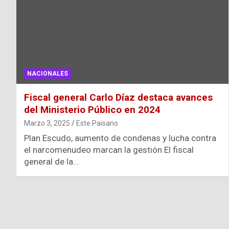
NACIONALES
Fiscal general Carlo Díaz destaca avances
del Ministerio Público en 2024
Marzo 3, 2025
Este Paisano
Plan Escudo, aumento de condenas y lucha contra
el narcomenudeo marcan la gestión El fiscal
general de la…