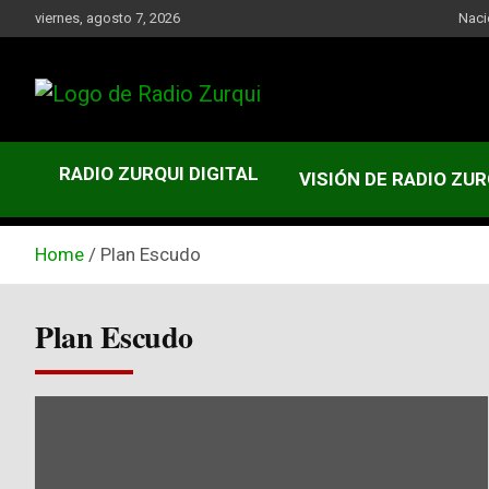
Skip
viernes, agosto 7, 2026
Naci
to
content
Un Faro Para La Democracia
Radio Zurqui
RADIO ZURQUI DIGITAL
VISIÓN DE RADIO ZUR
Home
Plan Escudo
Plan Escudo