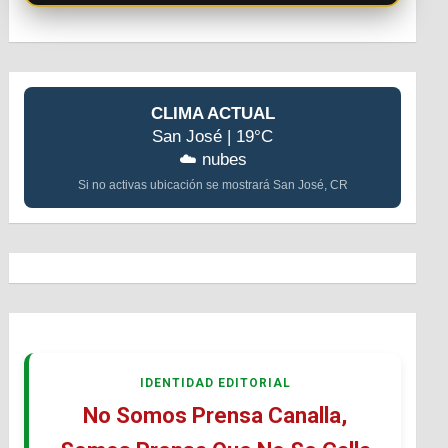
CLIMA ACTUAL
San José | 19°C
☁️ nubes
Si no activas ubicación se mostrará San José, CR
IDENTIDAD EDITORIAL
No Somos Prensa Canalla,