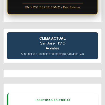
EN VIVO DESDE CDMX · Este Paisano
CLIMA ACTUAL
San José | 19°C
☁️ nubes
Si no activas ubicación se mostrará San José, CR
IDENTIDAD EDITORIAL