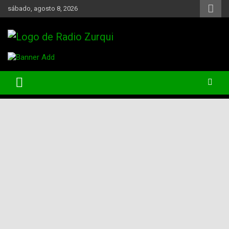
Skip
sábado, agosto 8, 2026
to
content
Un Faro Para La Democracia
Radio Zurqui