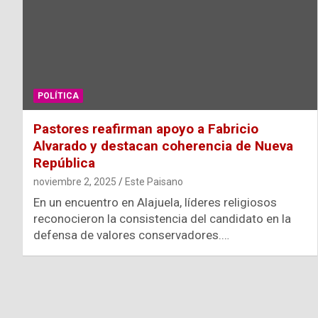
POLÍTICA
Pastores reafirman apoyo a Fabricio
Alvarado y destacan coherencia de Nueva
República
noviembre 2, 2025
Este Paisano
En un encuentro en Alajuela, líderes religiosos
reconocieron la consistencia del candidato en la
defensa de valores conservadores.…