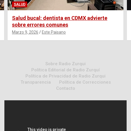
SALUD
Salud bucal: dentista en CDMX advierte
sobre errores comunes
Marzo 9, 2026
Este Paisano
Sobre Radio Zurqui
Política Editorial de Radio Zurquí
Política de Privacidad de Radio Zurqui
Transparencia
Política de Correcciones
Contacto