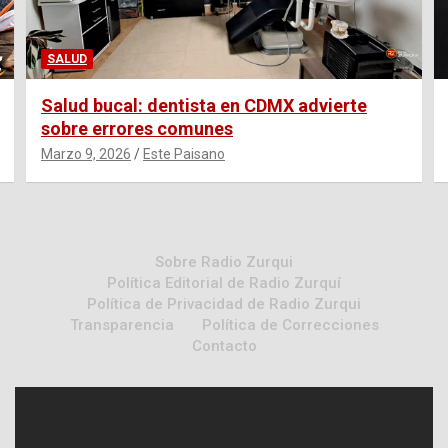
SALUD
Salud bucal: dentista en CDMX advierte
sobre errores comunes
Marzo 9, 2026
Este Paisano
Sobre Radio Zurqui
Política Editorial de Radio Zurquí
Política de Privacidad de Radio Zurqui
Transparencia
Política de Correcciones
Contacto