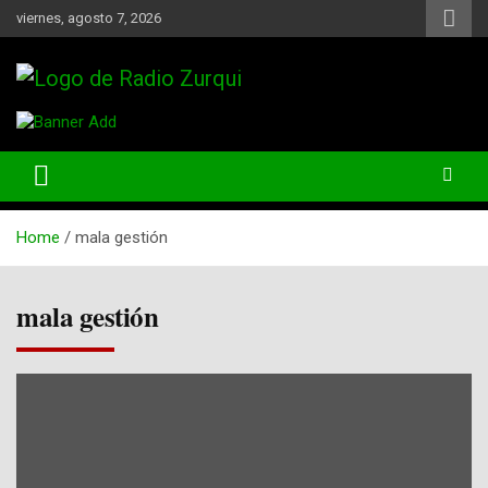
Skip
viernes, agosto 7, 2026
to
content
Un Faro Para La Democracia
Radio Zurqui
Home
mala gestión
mala gestión