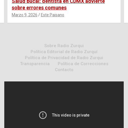
Salud bucal: dentista en CDMX advierte
sobre errores comunes
Marzo 9, 2026
Este Paisano
Sobre Radio Zurqui
Política Editorial de Radio Zurquí
Política de Privacidad de Radio Zurqui
Transparencia
Política de Correcciones
Contacto