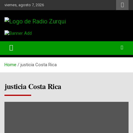
Skip
viernes, agosto 7, 2026
to
content
Un Faro Para La Democracia
Radio Zurqui
Home
justicia Costa Rica
justicia Costa Rica