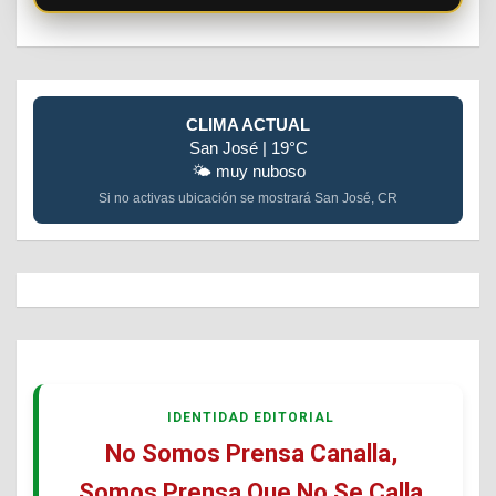
CLIMA ACTUAL
San José | 19°C
🌤️ muy nuboso
Si no activas ubicación se mostrará San José, CR
IDENTIDAD EDITORIAL
No Somos Prensa Canalla,
Somos Prensa Que No Se Calla