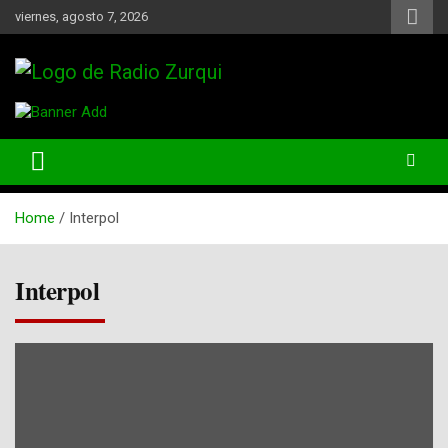
Skip
viernes, agosto 7, 2026
to
content
Un Faro Para La Democracia
Radio Zurqui
Home
Interpol
Interpol