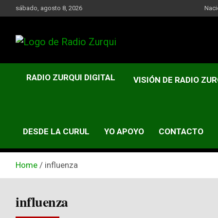
Skip
sábado, agosto 8, 2026
Naci
to
content
Un Faro Para La Democracia
Radio Zurqui
RADIO ZURQUI DIGITAL
VISIÓN DE RADIO ZUR
DESDE LA CURUL
YO APOYO
CONTACTO
Home
influenza
influenza