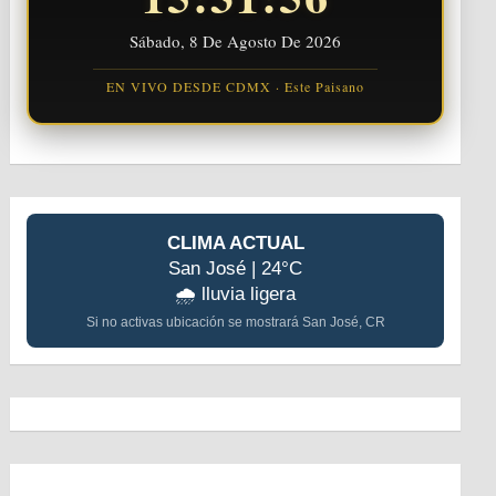
Sábado, 8 De Agosto De 2026
EN VIVO DESDE CDMX · Este Paisano
CLIMA ACTUAL
San José | 24°C
🌧️ lluvia ligera
Si no activas ubicación se mostrará San José, CR